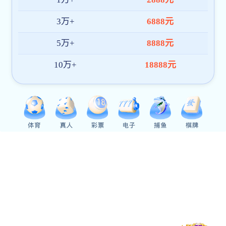
兰勇士的钢铁意志，场上的每一寸草皮都仿佛在燃
烧。2026年世界杯，当巴西与苏格兰在大洋彼岸的
绿茵场上狭路相逢，全球球迷的目光将不再仅仅聚
焦于比分...
多纳鲁马创纪录，意大利绝平阿尔及利亚 —
多
详细说明
在足球的世界里，有些夜晚注定会被载入史册。
2024年的一场国家队友谊赛中，意大利门将吉安路
易吉·多纳鲁马用一次世界级的扑救，不仅挽救了球
队的命运，更创下了一项新的纪录。而这场对决的
最终高潮，则是意大利队在...
福斯特面对墨西哥队防线射门脚感是否回暖
福
射门数据看点 — 详细说明
在世界杯的赛场上，前锋的射门脚感往往左右着比
赛的最终走向。当英格兰队的锋线尖刀福斯特再度
站上墨西哥队的防线前，外界的目光不约而同地聚
焦于一个核心问题：这位在小组赛初期略显挣扎的