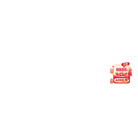
关于「麦克托米奈对阵摩洛哥小组赛反击推
关
进热度观察」
在卡塔尔世界杯的绿茵舞台上，每一次触球都可能
成为历史的注脚。当苏格兰与摩洛哥在小组赛中狭
路相逢，一个并不被外界普遍看好的身影——斯科
特·麦克托米奈，用一次石破天惊的反击推进，瞬间
点燃了全场的激情。这不仅仅是一次简单的攻防转
换...
国际迈阿密尤文淘汰赛爆射死角全场沸腾 · 用
国
户常问
绿茵场上，激情与悬念从未缺席。当国际迈阿密与
尤文图斯这两支风格迥异的劲旅在一场淘汰赛中狭
路相逢，全世界的目光都被聚焦于那一次足以载入
史册的爆射。足球的魅力，往往就凝结在那电光火
石的一瞬间——皮球划出完美弧线，直挂死...