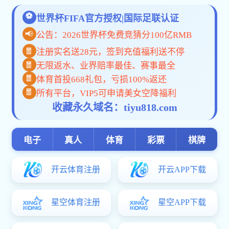
万赢娱乐的工作核心是给所有游...
功能包括赛程提醒、数据浏览、收藏同步等，部分能
力需网络连接方可使用。...
你的隐私，万赢娱乐版-万赢娱乐...
2024-11-05
球员数据档案